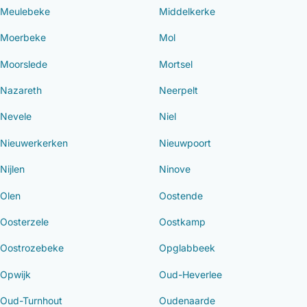
Meulebeke
Middelkerke
Moerbeke
Mol
Moorslede
Mortsel
Nazareth
Neerpelt
Nevele
Niel
Nieuwerkerken
Nieuwpoort
Nijlen
Ninove
Olen
Oostende
Oosterzele
Oostkamp
Oostrozebeke
Opglabbeek
Opwijk
Oud-Heverlee
Oud-Turnhout
Oudenaarde