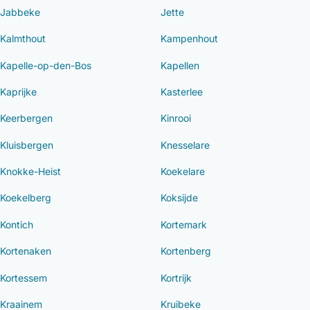
Jabbeke
Jette
Kalmthout
Kampenhout
Kapelle-op-den-Bos
Kapellen
Kaprijke
Kasterlee
Keerbergen
Kinrooi
Kluisbergen
Knesselare
Knokke-Heist
Koekelare
Koekelberg
Koksijde
Kontich
Kortemark
Kortenaken
Kortenberg
Kortessem
Kortrijk
Kraainem
Kruibeke