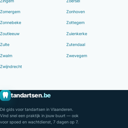
Zingem
Zoersel
Zomergem
Zonhoven
Zonnebeke
Zottegem
Zoutleeuw
Zuienkerke
Zulte
Zutendaal
Zwalm
Zwevegem
Zwijndrecht
tandartsen
.be
Dé gids voor tandartsen in Vlaanderen.
Vind snel een praktijk in jouw buurt — ook
voor spoed en wachtdienst, 7 dagen op 7.