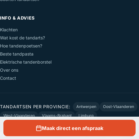
INFO & ADVIES
Klachten
Wat kost de tandarts?
Hoe tandenpoetsen?
Beste tandpasta
Elektrische tandenborstel
Over ons
Contact
TANDARTSEN PER PROVINCIE:
Antwerpen
Oost-Vlaanderen
West-Vlaanderen
Vlaams-Brabant
Limburg
Maak direct een afspraak
POPULAIRE GEMEENTEN:
Antwerpen
Ukkel
Brussel