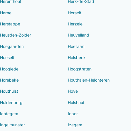
Herenthout
Herk-de-Stad
Herne
Herselt
Herstappe
Herzele
Heusden-Zolder
Heuvelland
Hoegaarden
Hoeilaart
Hoeselt
Holsbeek
Hooglede
Hoogstraten
Horebeke
Houthalen-Helchteren
Houthulst
Hove
Huldenberg
Hulshout
Ichtegem
Ieper
Ingelmunster
Izegem