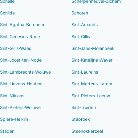
Schelle
Scherpenheuvel-Zichem
Schilde
Schoten
Sint-Agatha-Berchem
Sint-Amands
Sint-Genesius-Rode
Sint-Gillis
Sint-Gillis-Waas
Sint-Jans-Molenbeek
Sint-Joost-ten-Node
Sint-Katelijne-Waver
Sint-Lambrechts-Woluwe
Sint-Laureins
Sint-Lievens-Houtem
Sint-Martens-Latem
Sint-Niklaas
Sint-Pieters-Leeuw
Sint-Pieters-Woluwe
Sint-Truiden
Spiere-Helkijn
Stabroek
Staden
Steenokkerzeel