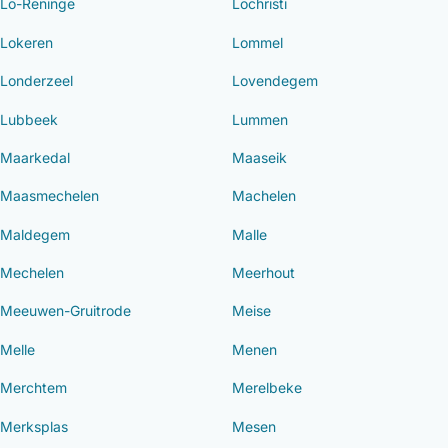
Lo-Reninge
Lochristi
Lokeren
Lommel
Londerzeel
Lovendegem
Lubbeek
Lummen
Maarkedal
Maaseik
Maasmechelen
Machelen
Maldegem
Malle
Mechelen
Meerhout
Meeuwen-Gruitrode
Meise
Melle
Menen
Merchtem
Merelbeke
Merksplas
Mesen