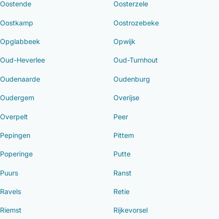
Oostende
Oosterzele
Oostkamp
Oostrozebeke
Opglabbeek
Opwijk
Oud-Heverlee
Oud-Turnhout
Oudenaarde
Oudenburg
Oudergem
Overijse
Overpelt
Peer
Pepingen
Pittem
Poperinge
Putte
Puurs
Ranst
Ravels
Retie
Riemst
Rijkevorsel