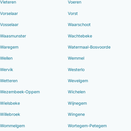
Vleteren
Voeren
Vorselaar
Vorst
Vosselaar
Waarschoot
Waasmunster
Wachtebeke
Waregem
Watermaal-Bosvoorde
Wellen
Wemmel
Wervik
Westerlo
Wetteren
Wevelgem
Wezembeek-Oppem
Wichelen
Wielsbeke
Wijnegem
Willebroek
Wingene
Wommelgem
Wortegem-Petegem