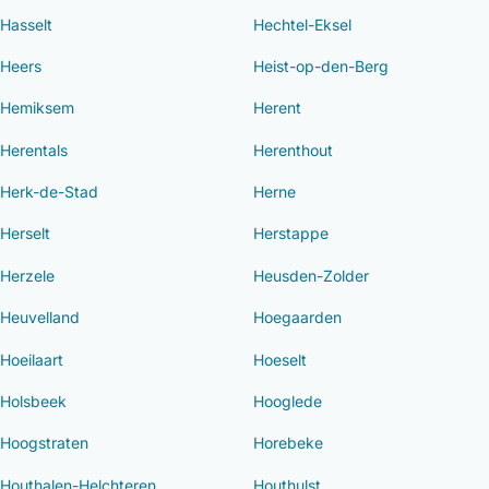
Hasselt
Hechtel-Eksel
Heers
Heist-op-den-Berg
Hemiksem
Herent
Herentals
Herenthout
Herk-de-Stad
Herne
Herselt
Herstappe
Herzele
Heusden-Zolder
Heuvelland
Hoegaarden
Hoeilaart
Hoeselt
Holsbeek
Hooglede
Hoogstraten
Horebeke
Houthalen-Helchteren
Houthulst