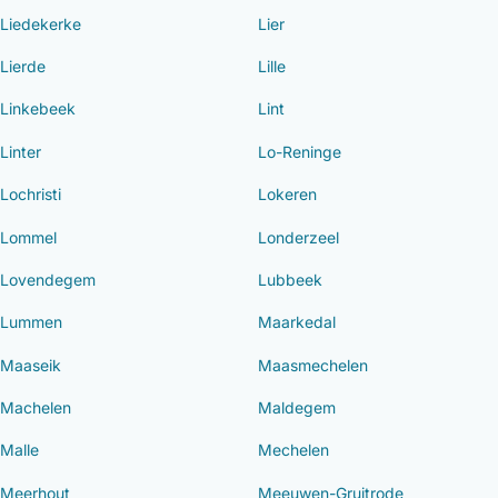
Liedekerke
Lier
Lierde
Lille
Linkebeek
Lint
Linter
Lo-Reninge
Lochristi
Lokeren
Lommel
Londerzeel
Lovendegem
Lubbeek
Lummen
Maarkedal
Maaseik
Maasmechelen
Machelen
Maldegem
Malle
Mechelen
Meerhout
Meeuwen-Gruitrode