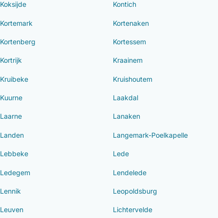
Koksijde
Kontich
Kortemark
Kortenaken
Kortenberg
Kortessem
Kortrijk
Kraainem
Kruibeke
Kruishoutem
Kuurne
Laakdal
Laarne
Lanaken
Landen
Langemark-Poelkapelle
Lebbeke
Lede
Ledegem
Lendelede
Lennik
Leopoldsburg
Leuven
Lichtervelde