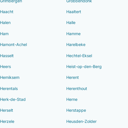
Grimbergen
Grobbendonk
Haacht
Haaltert
Halen
Halle
Ham
Hamme
Hamont-Achel
Harelbeke
Hasselt
Hechtel-Eksel
Heers
Heist-op-den-Berg
Hemiksem
Herent
Herentals
Herenthout
Herk-de-Stad
Herne
Herselt
Herstappe
Herzele
Heusden-Zolder