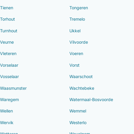
Tienen
Tongeren
Torhout
Tremelo
Turnhout
Ukkel
Veurne
Vilvoorde
Vleteren
Voeren
Vorselaar
Vorst
Vosselaar
Waarschoot
Waasmunster
Wachtebeke
Waregem
Watermaal-Bosvoorde
Wellen
Wemmel
Wervik
Westerlo
Wetteren
Wevelgem