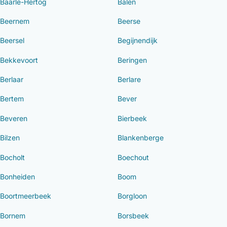
Baarle-Hertog
Balen
Beernem
Beerse
Beersel
Begijnendijk
Bekkevoort
Beringen
Berlaar
Berlare
Bertem
Bever
Beveren
Bierbeek
Bilzen
Blankenberge
Bocholt
Boechout
Bonheiden
Boom
Boortmeerbeek
Borgloon
Bornem
Borsbeek