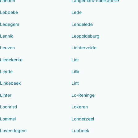
Landen
Langemark-Poelkapelle
Lebbeke
Lede
Ledegem
Lendelede
Lennik
Leopoldsburg
Leuven
Lichtervelde
Liedekerke
Lier
Lierde
Lille
Linkebeek
Lint
Linter
Lo-Reninge
Lochristi
Lokeren
Lommel
Londerzeel
Lovendegem
Lubbeek