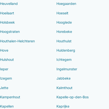
Heuvelland
Hoegaarden
Hoeilaart
Hoeselt
Holsbeek
Hooglede
Hoogstraten
Horebeke
Houthalen-Helchteren
Houthulst
Hove
Huldenberg
Hulshout
Ichtegem
Ieper
Ingelmunster
Izegem
Jabbeke
Jette
Kalmthout
Kampenhout
Kapelle-op-den-Bos
Kapellen
Kaprijke