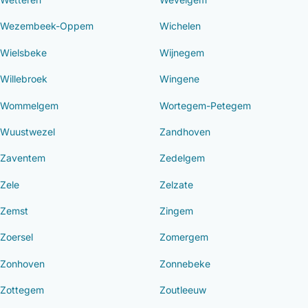
Wezembeek-Oppem
Wichelen
Wielsbeke
Wijnegem
Willebroek
Wingene
Wommelgem
Wortegem-Petegem
Wuustwezel
Zandhoven
Zaventem
Zedelgem
Zele
Zelzate
Zemst
Zingem
Zoersel
Zomergem
Zonhoven
Zonnebeke
Zottegem
Zoutleeuw