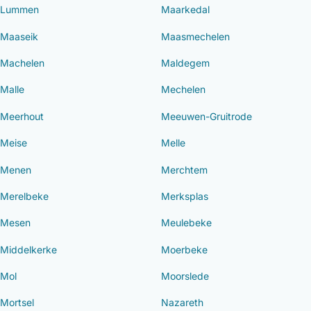
Lummen
Maarkedal
Maaseik
Maasmechelen
Machelen
Maldegem
Malle
Mechelen
Meerhout
Meeuwen-Gruitrode
Meise
Melle
Menen
Merchtem
Merelbeke
Merksplas
Mesen
Meulebeke
Middelkerke
Moerbeke
Mol
Moorslede
Mortsel
Nazareth