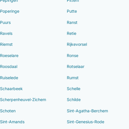
Pepingen
Pittem
Poperinge
Putte
Puurs
Ranst
Ravels
Retie
Riemst
Rijkevorsel
Roeselare
Ronse
Roosdaal
Rotselaar
Ruiselede
Rumst
Schaarbeek
Schelle
Scherpenheuvel-Zichem
Schilde
Schoten
Sint-Agatha-Berchem
Sint-Amands
Sint-Genesius-Rode