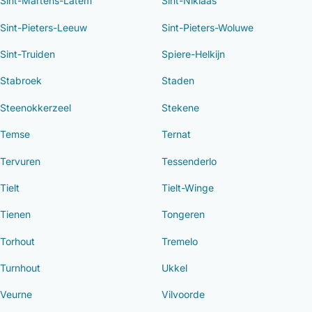
Sint-Martens-Latem
Sint-Niklaas
Sint-Pieters-Leeuw
Sint-Pieters-Woluwe
Sint-Truiden
Spiere-Helkijn
Stabroek
Staden
Steenokkerzeel
Stekene
Temse
Ternat
Tervuren
Tessenderlo
Tielt
Tielt-Winge
Tienen
Tongeren
Torhout
Tremelo
Turnhout
Ukkel
Veurne
Vilvoorde