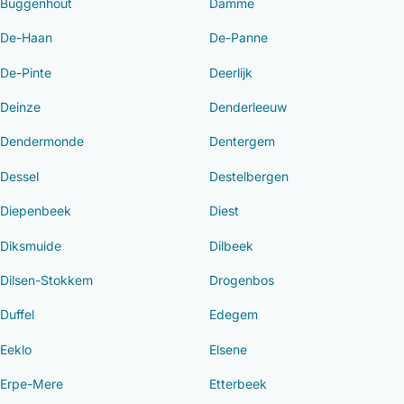
Buggenhout
Damme
De-Haan
De-Panne
De-Pinte
Deerlijk
Deinze
Denderleeuw
Dendermonde
Dentergem
Dessel
Destelbergen
Diepenbeek
Diest
Diksmuide
Dilbeek
Dilsen-Stokkem
Drogenbos
Duffel
Edegem
Eeklo
Elsene
Erpe-Mere
Etterbeek