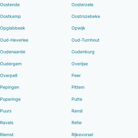
Oostende
Oosterzele
Oostkamp
Oostrozebeke
Opglabbeek
Opwijk
Oud-Heverlee
Oud-Turnhout
Oudenaarde
Oudenburg
Oudergem
Overijse
Overpelt
Peer
Pepingen
Pittem
Poperinge
Putte
Puurs
Ranst
Ravels
Retie
Riemst
Rijkevorsel