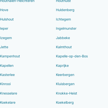
Houthalen-Helchteren
Houthulst
Hove
Huldenberg
Hulshout
Ichtegem
Ieper
Ingelmunster
Izegem
Jabbeke
Jette
Kalmthout
Kampenhout
Kapelle-op-den-Bos
Kapellen
Kaprijke
Kasterlee
Keerbergen
Kinrooi
Kluisbergen
Knesselare
Knokke-Heist
Koekelare
Koekelberg