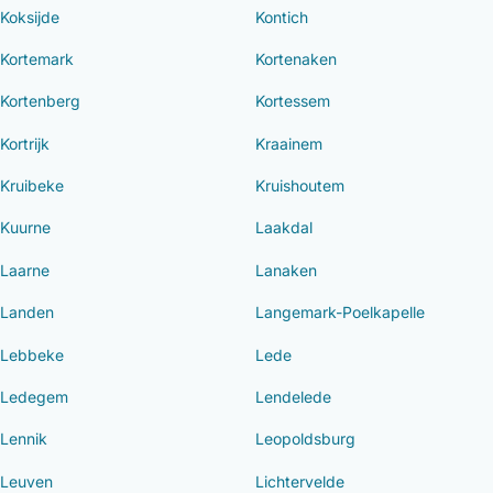
Koksijde
Kontich
Kortemark
Kortenaken
Kortenberg
Kortessem
Kortrijk
Kraainem
Kruibeke
Kruishoutem
Kuurne
Laakdal
Laarne
Lanaken
Landen
Langemark-Poelkapelle
Lebbeke
Lede
Ledegem
Lendelede
Lennik
Leopoldsburg
Leuven
Lichtervelde