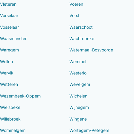
Vleteren
Voeren
Vorselaar
Vorst
Vosselaar
Waarschoot
Waasmunster
Wachtebeke
Waregem
Watermaal-Bosvoorde
Wellen
Wemmel
Wervik
Westerlo
Wetteren
Wevelgem
Wezembeek-Oppem
Wichelen
Wielsbeke
Wijnegem
Willebroek
Wingene
Wommelgem
Wortegem-Petegem