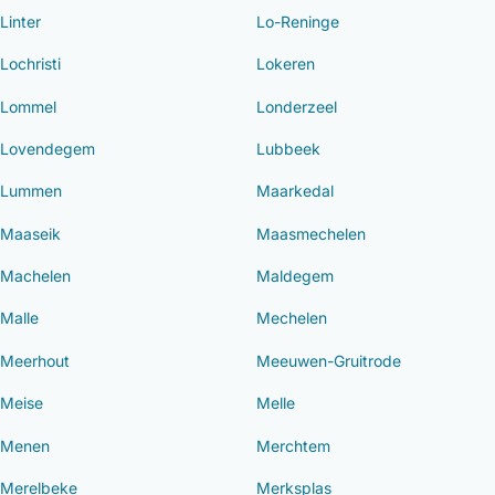
Linter
Lo-Reninge
Lochristi
Lokeren
Lommel
Londerzeel
Lovendegem
Lubbeek
Lummen
Maarkedal
Maaseik
Maasmechelen
Machelen
Maldegem
Malle
Mechelen
Meerhout
Meeuwen-Gruitrode
Meise
Melle
Menen
Merchtem
Merelbeke
Merksplas