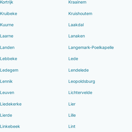
Kortrijk
Kraainem
Kruibeke
Kruishoutem
Kuurne
Laakdal
Laarne
Lanaken
Landen
Langemark-Poelkapelle
Lebbeke
Lede
Ledegem
Lendelede
Lennik
Leopoldsburg
Leuven
Lichtervelde
Liedekerke
Lier
Lierde
Lille
Linkebeek
Lint