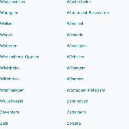
Waasmunster
Wachtebeke
Waregem
Watermaal-Bosvoorde
Wellen
Wemmel
Wervik
Westerlo
Wetteren
Wevelgem
Wezembeek-Oppem
Wichelen
Wielsbeke
Wijnegem
Willebroek
Wingene
Wommelgem
Wortegem-Petegem
Wuustwezel
Zandhoven
Zaventem
Zedelgem
Zele
Zelzate