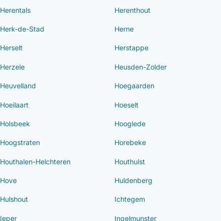
Herentals
Herenthout
Herk-de-Stad
Herne
Herselt
Herstappe
Herzele
Heusden-Zolder
Heuvelland
Hoegaarden
Hoeilaart
Hoeselt
Holsbeek
Hooglede
Hoogstraten
Horebeke
Houthalen-Helchteren
Houthulst
Hove
Huldenberg
Hulshout
Ichtegem
Ieper
Ingelmunster