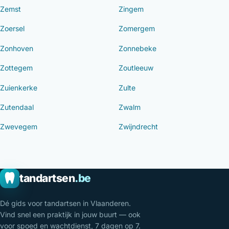
Zemst
Zingem
Zoersel
Zomergem
Zonhoven
Zonnebeke
Zottegem
Zoutleeuw
Zuienkerke
Zulte
Zutendaal
Zwalm
Zwevegem
Zwijndrecht
tandartsen
.be
Dé gids voor tandartsen in Vlaanderen.
Vind snel een praktijk in jouw buurt — ook
voor spoed en wachtdienst, 7 dagen op 7.