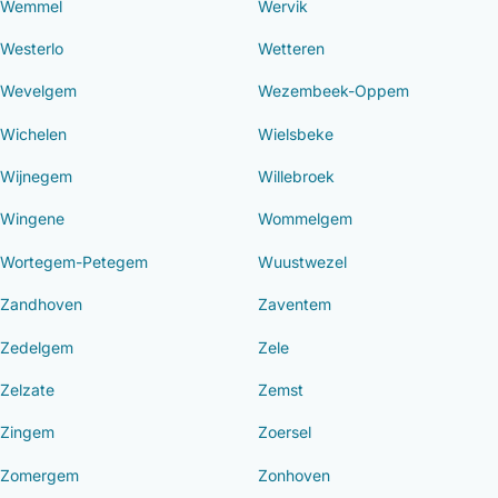
Wemmel
Wervik
Westerlo
Wetteren
Wevelgem
Wezembeek-Oppem
Wichelen
Wielsbeke
Wijnegem
Willebroek
Wingene
Wommelgem
Wortegem-Petegem
Wuustwezel
Zandhoven
Zaventem
Zedelgem
Zele
Zelzate
Zemst
Zingem
Zoersel
Zomergem
Zonhoven