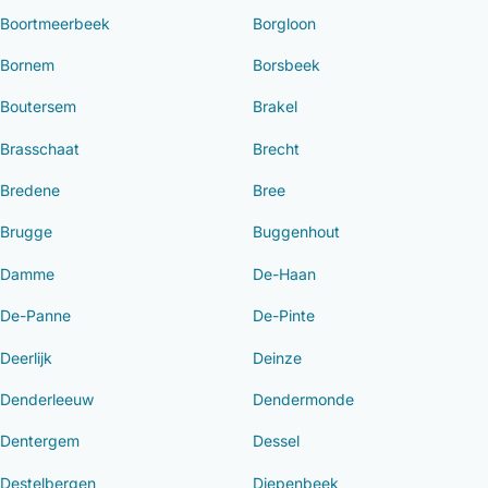
Boortmeerbeek
Borgloon
Bornem
Borsbeek
Boutersem
Brakel
Brasschaat
Brecht
Bredene
Bree
Brugge
Buggenhout
Damme
De-Haan
De-Panne
De-Pinte
Deerlijk
Deinze
Denderleeuw
Dendermonde
Dentergem
Dessel
Destelbergen
Diepenbeek