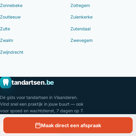
Zonnebeke
Zottegem
Zoutleeuw
Zuienkerke
Zulte
Zutendaal
Zwalm
Zwevegem
Zwijndrecht
tandartsen
.be
Dé gids voor tandartsen in Vlaanderen.
Vind snel een praktijk in jouw buurt — ook
voor spoed en wachtdienst, 7 dagen op 7.
Maak direct een afspraak
Tandarts van wacht