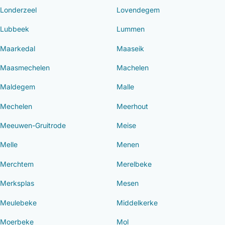
Londerzeel
Lovendegem
Lubbeek
Lummen
Maarkedal
Maaseik
Maasmechelen
Machelen
Maldegem
Malle
Mechelen
Meerhout
Meeuwen-Gruitrode
Meise
Melle
Menen
Merchtem
Merelbeke
Merksplas
Mesen
Meulebeke
Middelkerke
Moerbeke
Mol