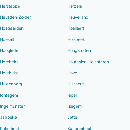
Herstappe
Herzele
Heusden-Zolder
Heuvelland
Hoegaarden
Hoeilaart
Hoeselt
Holsbeek
Hooglede
Hoogstraten
Horebeke
Houthalen-Helchteren
Houthulst
Hove
Huldenberg
Hulshout
Ichtegem
Ieper
Ingelmunster
Izegem
Jabbeke
Jette
Kalmthout
Kampenhout