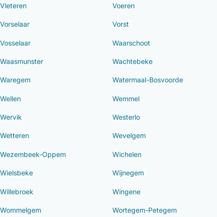
Vleteren
Voeren
Vorselaar
Vorst
Vosselaar
Waarschoot
Waasmunster
Wachtebeke
Waregem
Watermaal-Bosvoorde
Wellen
Wemmel
Wervik
Westerlo
Wetteren
Wevelgem
Wezembeek-Oppem
Wichelen
Wielsbeke
Wijnegem
Willebroek
Wingene
Wommelgem
Wortegem-Petegem