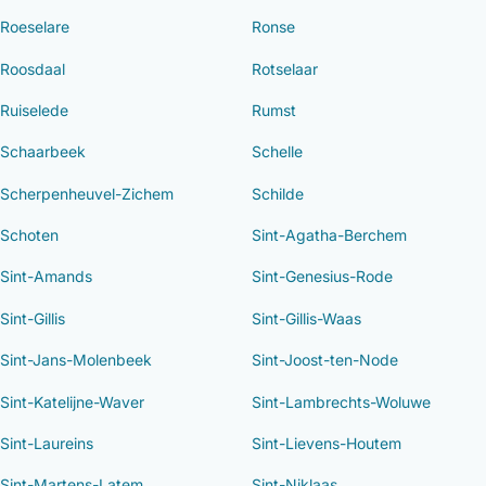
Roeselare
Ronse
Roosdaal
Rotselaar
Ruiselede
Rumst
Schaarbeek
Schelle
Scherpenheuvel-Zichem
Schilde
Schoten
Sint-Agatha-Berchem
Sint-Amands
Sint-Genesius-Rode
Sint-Gillis
Sint-Gillis-Waas
Sint-Jans-Molenbeek
Sint-Joost-ten-Node
Sint-Katelijne-Waver
Sint-Lambrechts-Woluwe
Sint-Laureins
Sint-Lievens-Houtem
Sint-Martens-Latem
Sint-Niklaas