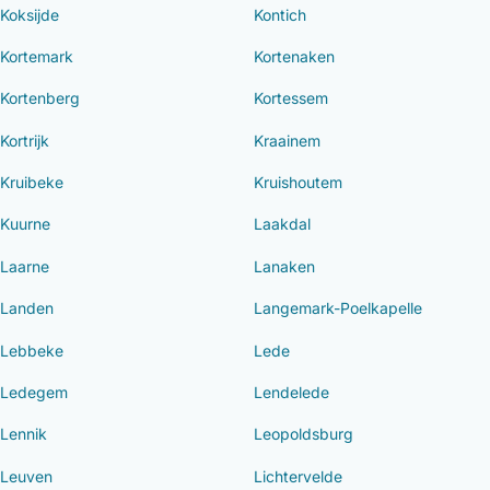
Koksijde
Kontich
Kortemark
Kortenaken
Kortenberg
Kortessem
Kortrijk
Kraainem
Kruibeke
Kruishoutem
Kuurne
Laakdal
Laarne
Lanaken
Landen
Langemark-Poelkapelle
Lebbeke
Lede
Ledegem
Lendelede
Lennik
Leopoldsburg
Leuven
Lichtervelde