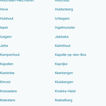
Houthalen-Helchteren
Houthulst
Hove
Huldenberg
Hulshout
Ichtegem
Ieper
Ingelmunster
Izegem
Jabbeke
Jette
Kalmthout
Kampenhout
Kapelle-op-den-Bos
Kapellen
Kaprijke
Kasterlee
Keerbergen
Kinrooi
Kluisbergen
Knesselare
Knokke-Heist
Koekelare
Koekelberg