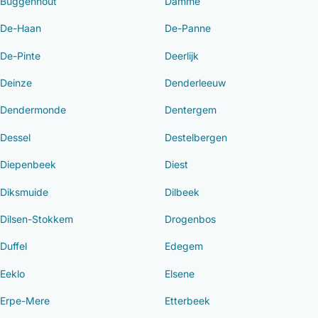
Buggenhout
Damme
De-Haan
De-Panne
De-Pinte
Deerlijk
Deinze
Denderleeuw
Dendermonde
Dentergem
Dessel
Destelbergen
Diepenbeek
Diest
Diksmuide
Dilbeek
Dilsen-Stokkem
Drogenbos
Duffel
Edegem
Eeklo
Elsene
Erpe-Mere
Etterbeek