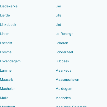
Liedekerke
Lier
Lierde
Lille
Linkebeek
Lint
Linter
Lo-Reninge
Lochristi
Lokeren
Lommel
Londerzeel
Lovendegem
Lubbeek
Lummen
Maarkedal
Maaseik
Maasmechelen
Machelen
Maldegem
Malle
Mechelen
Meerhout
Meeuwen-Gruitrode