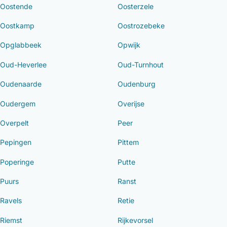
Oostende
Oosterzele
Oostkamp
Oostrozebeke
Opglabbeek
Opwijk
Oud-Heverlee
Oud-Turnhout
Oudenaarde
Oudenburg
Oudergem
Overijse
Overpelt
Peer
Pepingen
Pittem
Poperinge
Putte
Puurs
Ranst
Ravels
Retie
Riemst
Rijkevorsel