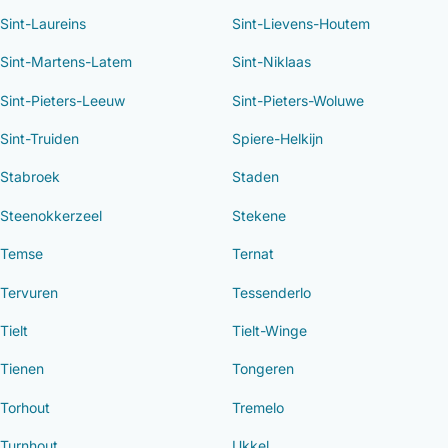
Sint-Laureins
Sint-Lievens-Houtem
Sint-Martens-Latem
Sint-Niklaas
Sint-Pieters-Leeuw
Sint-Pieters-Woluwe
Sint-Truiden
Spiere-Helkijn
Stabroek
Staden
Steenokkerzeel
Stekene
Temse
Ternat
Tervuren
Tessenderlo
Tielt
Tielt-Winge
Tienen
Tongeren
Torhout
Tremelo
Turnhout
Ukkel