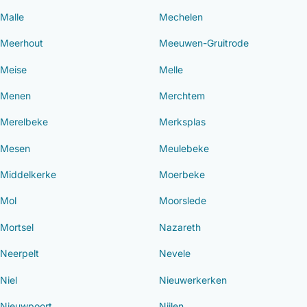
Malle
Mechelen
Meerhout
Meeuwen-Gruitrode
Meise
Melle
Menen
Merchtem
Merelbeke
Merksplas
Mesen
Meulebeke
Middelkerke
Moerbeke
Mol
Moorslede
Mortsel
Nazareth
Neerpelt
Nevele
Niel
Nieuwerkerken
Nieuwpoort
Nijlen