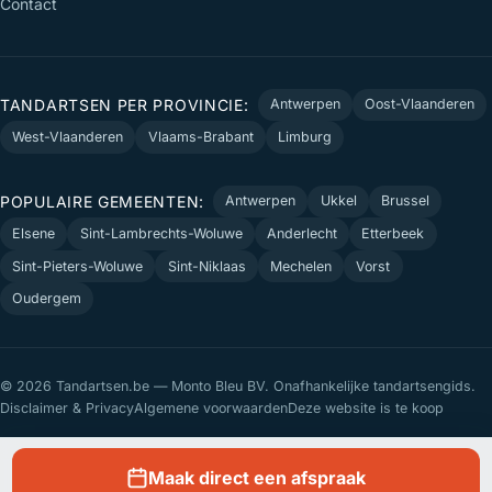
Contact
TANDARTSEN PER PROVINCIE:
Antwerpen
Oost-Vlaanderen
West-Vlaanderen
Vlaams-Brabant
Limburg
POPULAIRE GEMEENTEN:
Antwerpen
Ukkel
Brussel
Elsene
Sint-Lambrechts-Woluwe
Anderlecht
Etterbeek
Sint-Pieters-Woluwe
Sint-Niklaas
Mechelen
Vorst
Oudergem
© 2026 Tandartsen.be — Monto Bleu BV. Onafhankelijke tandartsengids.
Disclaimer & Privacy
Algemene voorwaarden
Deze website is te koop
Maak direct een afspraak