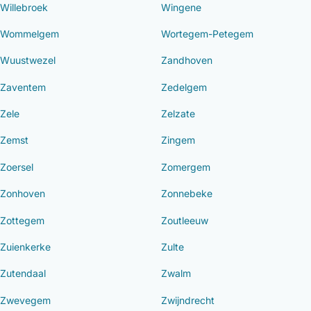
Willebroek
Wingene
Wommelgem
Wortegem-Petegem
Wuustwezel
Zandhoven
Zaventem
Zedelgem
Zele
Zelzate
Zemst
Zingem
Zoersel
Zomergem
Zonhoven
Zonnebeke
Zottegem
Zoutleeuw
Zuienkerke
Zulte
Zutendaal
Zwalm
Zwevegem
Zwijndrecht