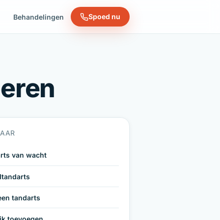
Spoed nu
n
Behandelingen
oeren
NAAR
rts van wacht
tandarts
een tandarts
ijk toevoegen