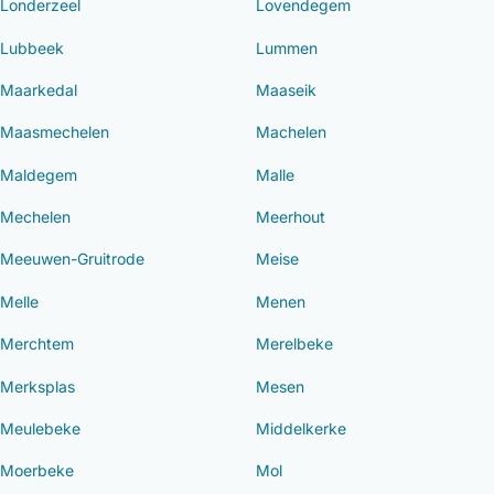
Londerzeel
Lovendegem
Lubbeek
Lummen
Maarkedal
Maaseik
Maasmechelen
Machelen
Maldegem
Malle
Mechelen
Meerhout
Meeuwen-Gruitrode
Meise
Melle
Menen
Merchtem
Merelbeke
Merksplas
Mesen
Meulebeke
Middelkerke
Moerbeke
Mol