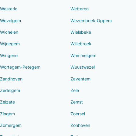
Westerlo
Wetteren
Wevelgem
Wezembeek-Oppem
Wichelen
Wielsbeke
Wijnegem
Willebroek
Wingene
Wommelgem
Wortegem-Petegem
Wuustwezel
Zandhoven
Zaventem
Zedelgem
Zele
Zelzate
Zemst
Zingem
Zoersel
Zomergem
Zonhoven