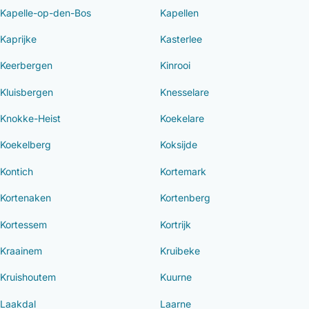
Kapelle-op-den-Bos
Kapellen
Kaprijke
Kasterlee
Keerbergen
Kinrooi
Kluisbergen
Knesselare
Knokke-Heist
Koekelare
Koekelberg
Koksijde
Kontich
Kortemark
Kortenaken
Kortenberg
Kortessem
Kortrijk
Kraainem
Kruibeke
Kruishoutem
Kuurne
Laakdal
Laarne