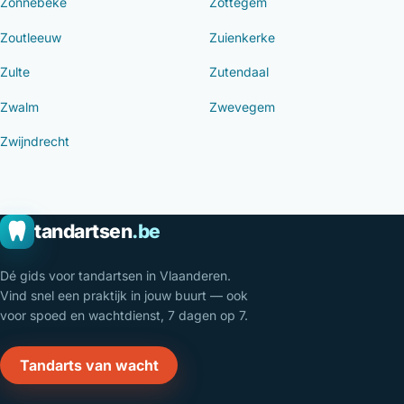
Zonnebeke
Zottegem
Zoutleeuw
Zuienkerke
Zulte
Zutendaal
Zwalm
Zwevegem
Zwijndrecht
tandartsen
.be
Dé gids voor tandartsen in Vlaanderen.
Vind snel een praktijk in jouw buurt — ook
voor spoed en wachtdienst, 7 dagen op 7.
Tandarts van wacht