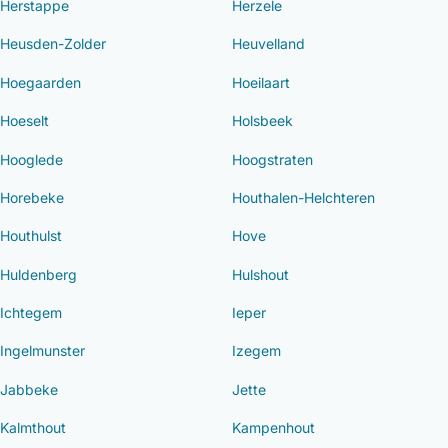
Herstappe
Herzele
Heusden-Zolder
Heuvelland
Hoegaarden
Hoeilaart
Hoeselt
Holsbeek
Hooglede
Hoogstraten
Horebeke
Houthalen-Helchteren
Houthulst
Hove
Huldenberg
Hulshout
Ichtegem
Ieper
Ingelmunster
Izegem
Jabbeke
Jette
Kalmthout
Kampenhout