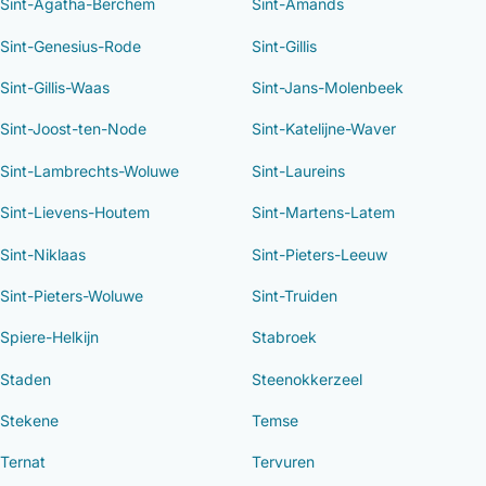
Sint-Agatha-Berchem
Sint-Amands
Sint-Genesius-Rode
Sint-Gillis
Sint-Gillis-Waas
Sint-Jans-Molenbeek
Sint-Joost-ten-Node
Sint-Katelijne-Waver
Sint-Lambrechts-Woluwe
Sint-Laureins
Sint-Lievens-Houtem
Sint-Martens-Latem
Sint-Niklaas
Sint-Pieters-Leeuw
Sint-Pieters-Woluwe
Sint-Truiden
Spiere-Helkijn
Stabroek
Staden
Steenokkerzeel
Stekene
Temse
Ternat
Tervuren