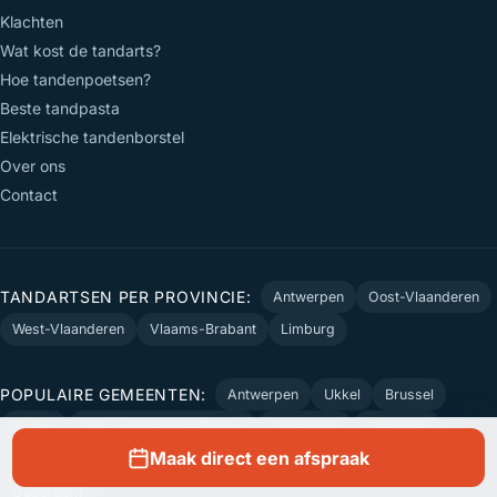
Klachten
Wat kost de tandarts?
Hoe tandenpoetsen?
Beste tandpasta
Elektrische tandenborstel
Over ons
Contact
TANDARTSEN PER PROVINCIE:
Antwerpen
Oost-Vlaanderen
West-Vlaanderen
Vlaams-Brabant
Limburg
POPULAIRE GEMEENTEN:
Antwerpen
Ukkel
Brussel
Elsene
Sint-Lambrechts-Woluwe
Anderlecht
Etterbeek
Maak direct een afspraak
Sint-Pieters-Woluwe
Sint-Niklaas
Mechelen
Vorst
Oudergem