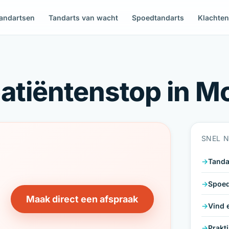
andartsen
Tandarts van wacht
Spoedtandarts
Klachte
patiëntenstop in 
SNEL 
Tanda
Spoed
Maak direct een afspraak
Vind 
Prakt