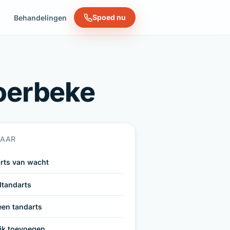
Spoed nu
n
Behandelingen
Moerbeke
NAAR
rts van wacht
tandarts
een tandarts
ijk toevoegen