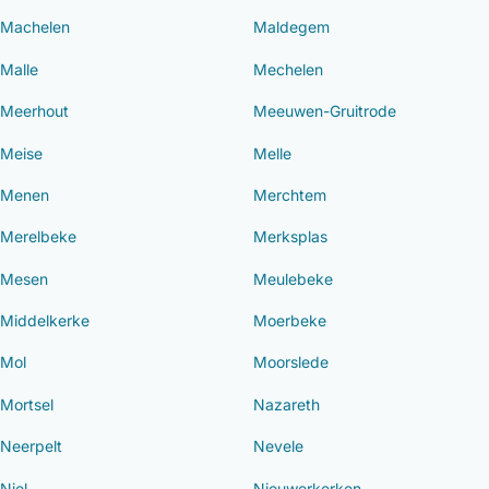
Machelen
Maldegem
Malle
Mechelen
Meerhout
Meeuwen-Gruitrode
Meise
Melle
Menen
Merchtem
Merelbeke
Merksplas
Mesen
Meulebeke
Middelkerke
Moerbeke
Mol
Moorslede
Mortsel
Nazareth
Neerpelt
Nevele
Niel
Nieuwerkerken