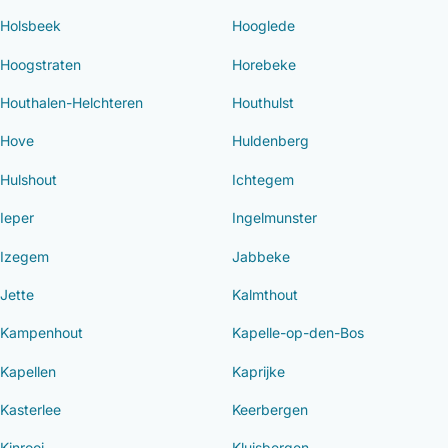
Holsbeek
Hooglede
Hoogstraten
Horebeke
Houthalen-Helchteren
Houthulst
Hove
Huldenberg
Hulshout
Ichtegem
Ieper
Ingelmunster
Izegem
Jabbeke
Jette
Kalmthout
Kampenhout
Kapelle-op-den-Bos
Kapellen
Kaprijke
Kasterlee
Keerbergen
Kinrooi
Kluisbergen