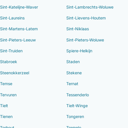
Sint-Katelijne-Waver
Sint-Lambrechts-Woluwe
Sint-Laureins
Sint-Lievens-Houtem
Sint-Martens-Latem
Sint-Niklaas
Sint-Pieters-Leeuw
Sint-Pieters-Woluwe
Sint-Truiden
Spiere-Helkijn
Stabroek
Staden
Steenokkerzeel
Stekene
Temse
Ternat
Tervuren
Tessenderlo
Tielt
Tielt-Winge
Tienen
Tongeren
Torhout
Tremelo