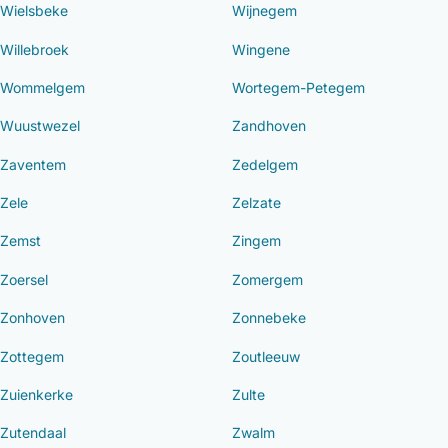
Wielsbeke
Wijnegem
Willebroek
Wingene
Wommelgem
Wortegem-Petegem
Wuustwezel
Zandhoven
Zaventem
Zedelgem
Zele
Zelzate
Zemst
Zingem
Zoersel
Zomergem
Zonhoven
Zonnebeke
Zottegem
Zoutleeuw
Zuienkerke
Zulte
Zutendaal
Zwalm