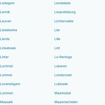
Ledegem
Lendelede
Lennik
Leopoldsburg
Leuven
Lichtervelde
Liedekerke
Lier
Lierde
Lille
Linkebeek
Lint
Linter
Lo-Reninge
Lochristi
Lokeren
Lommel
Londerzeel
Lovendegem
Lubbeek
Lummen
Maarkedal
Maaseik
Maasmechelen