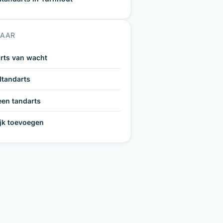
NAAR
rts van wacht
tandarts
een tandarts
ijk toevoegen