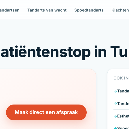
andartsen
Tandarts van wacht
Spoedtandarts
Klachte
atiëntenstop in T
OOK I
Tanda
Tande
Maak direct een afspraak
Esthe
Spoed