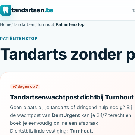
tandartsen
.be
T
Home
/
Tandartsen
/
Turnhout
/
Patiëntenstop
PATIËNTENSTOP
Tandarts zonder p
7 dagen op 7
Tandartsenwachtpost dichtbij Turnhout
Geen plaats bij je tandarts of dringend hulp nodig? Bij
de wachtpost van
DentUrgent
kan je 24/7 terecht en
boek je eenvoudig online een afspraak.
Dichtstbijzijnde vestiging:
Turnhout
.