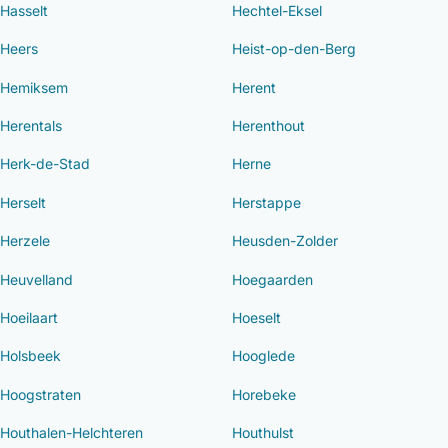
Hasselt
Hechtel-Eksel
Heers
Heist-op-den-Berg
Hemiksem
Herent
Herentals
Herenthout
Herk-de-Stad
Herne
Herselt
Herstappe
Herzele
Heusden-Zolder
Heuvelland
Hoegaarden
Hoeilaart
Hoeselt
Holsbeek
Hooglede
Hoogstraten
Horebeke
Houthalen-Helchteren
Houthulst