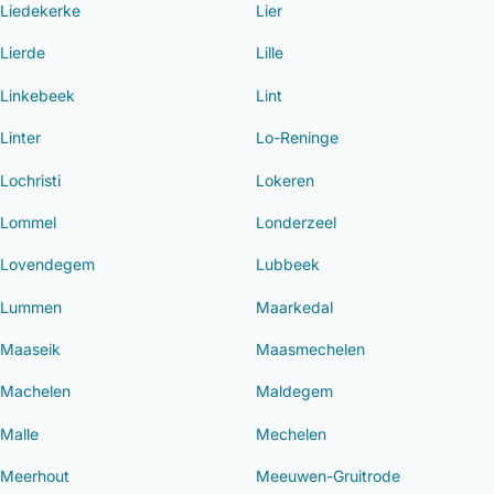
Liedekerke
Lier
Lierde
Lille
Linkebeek
Lint
Linter
Lo-Reninge
Lochristi
Lokeren
Lommel
Londerzeel
Lovendegem
Lubbeek
Lummen
Maarkedal
Maaseik
Maasmechelen
Machelen
Maldegem
Malle
Mechelen
Meerhout
Meeuwen-Gruitrode