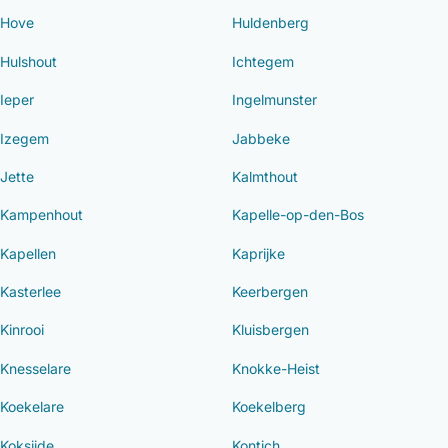
Hove
Huldenberg
Hulshout
Ichtegem
Ieper
Ingelmunster
Izegem
Jabbeke
Jette
Kalmthout
Kampenhout
Kapelle-op-den-Bos
Kapellen
Kaprijke
Kasterlee
Keerbergen
Kinrooi
Kluisbergen
Knesselare
Knokke-Heist
Koekelare
Koekelberg
Koksijde
Kontich