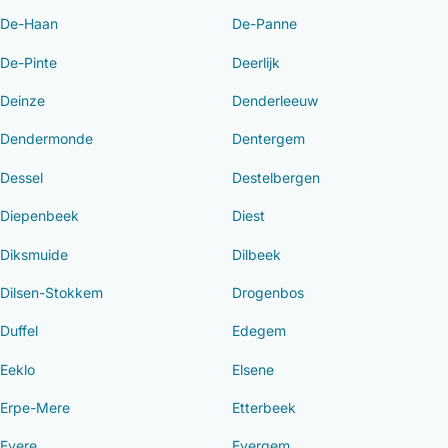
De-Haan
De-Panne
De-Pinte
Deerlijk
Deinze
Denderleeuw
Dendermonde
Dentergem
Dessel
Destelbergen
Diepenbeek
Diest
Diksmuide
Dilbeek
Dilsen-Stokkem
Drogenbos
Duffel
Edegem
Eeklo
Elsene
Erpe-Mere
Etterbeek
Evere
Evergem