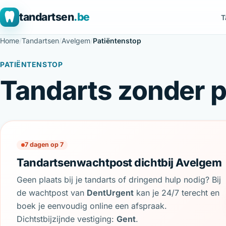
tandartsen
.be
T
Home
/
Tandartsen
/
Avelgem
/
Patiëntenstop
PATIËNTENSTOP
Tandarts zonder p
7 dagen op 7
Tandartsenwachtpost dichtbij Avelgem
Geen plaats bij je tandarts of dringend hulp nodig? Bij
de wachtpost van
DentUrgent
kan je 24/7 terecht en
boek je eenvoudig online een afspraak.
Dichtstbijzijnde vestiging:
Gent
.