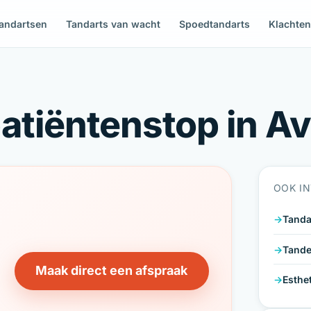
andartsen
Tandarts van wacht
Spoedtandarts
Klachte
atiëntenstop in A
OOK I
Tanda
Tande
Maak direct een afspraak
Esthe