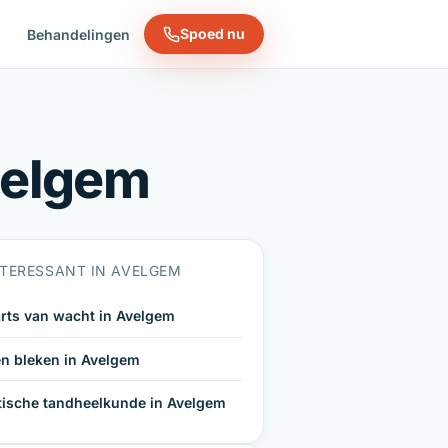
Spoed nu
n
Behandelingen
velgem
NTERESSANT IN AVELGEM
rts van wacht in Avelgem
n bleken in Avelgem
tische tandheelkunde in Avelgem