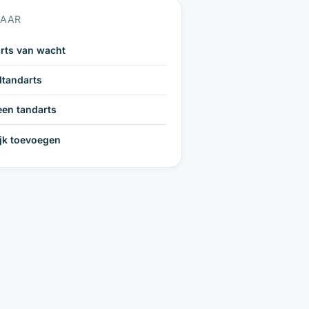
NAAR
rts van wacht
tandarts
een tandarts
ijk toevoegen